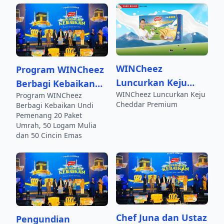
WINCheez
Program WINCheez
Luncurkan Keju
Berbagi Kebaikan
WINCheez Luncurkan Keju
Cheddar Premium
Program WINCheez
Undi Pemenang 20
Cheddar Premium
Berbagi Kebaikan Undi
Paket Umrah, 50
Pemenang 20 Paket
Logam Mulia dan 50
Umrah, 50 Logam Mulia
dan 50 Cincin Emas
Cincin Emas
Chef Juna dan Ustaz
Pengundian