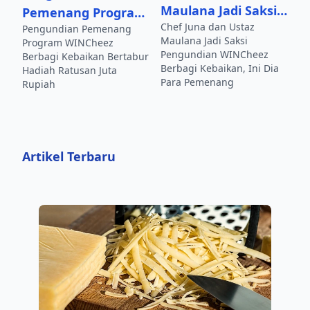
Maulana Jadi Saksi
Pemenang Program
Chef Juna dan Ustaz
Pengundian
Pengundian Pemenang
WINCheez Berbagi
Maulana Jadi Saksi
Program WINCheez
WINCheez Berbagi
Kebaikan Bertabur
Pengundian WINCheez
Berbagi Kebaikan Bertabur
Kebaikan, Ini Dia
Berbagi Kebaikan, Ini Dia
Hadiah Ratusan
Hadiah Ratusan Juta
Para Pemenang
Rupiah
Para Pemenang
Juta Rupiah
Artikel Terbaru